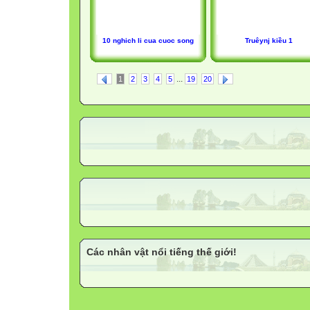
10 nghich li cua cuoc song
Truêynj kiều 1
...
1
2
3
4
5
19
20
Các nhân vật nổi tiếng thế giới!