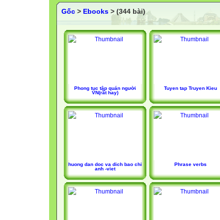
Gốc
>
Ebooks
> (344 bài)
Phong tục tập quán người
Tuyen tap Truyen Kieu
VN(rất hay)
huong dan doc va dich bao chi
Phrase verbs
anh -viet