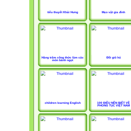
tiểu thuyết Khải Hưng
Mẹo vặt gia đình
Hàng trăm công thức làm các
Đồi gió hú
món bánh ngọt
children learning English
100 ĐIỀU NÊN BIẾT VỀ
PHONG TỤC VIỆT NAM