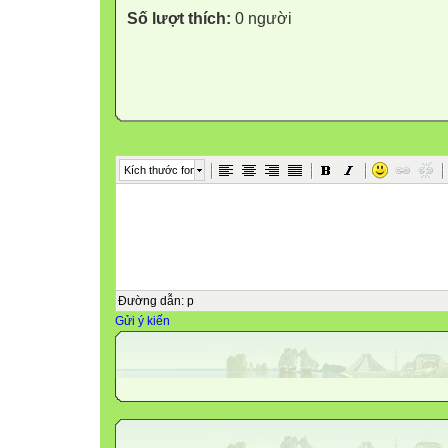
Số lượt thích:
0 người
Kích thước font
Đường dẫn
:
p
Gửi ý kiến