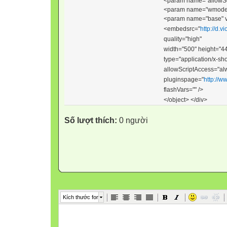
<param
name
="
allowS
<param
name
="
wmod
<param
name
="
base
"
<embed
src
="
http://d.
quality
="
high
"
width
="
500
"
height
="
4
type
="
application/x-sh
allowScriptAccess
="
al
pluginspage
="
http://
flashVars
="" />
</object>
</div>
Số lượt thích:
0 người
Kích thước font