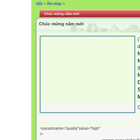
Gốc
>
Âm nhạc
>
Chúc mừng năm mới
Chúc mừng năm mới
(
đ
(
S
M
<param
name
="
quality
"
value
="
high
"
/>