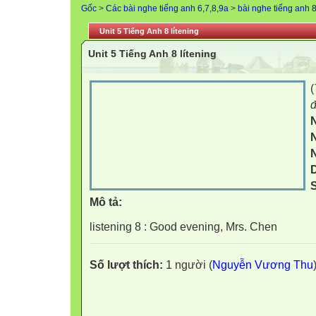
Gốc
>
Các bài nghe tiếng anh 6,7,8,9a
>
bài nghe tiếng anh 
Unit 5 Tiếng Anh 8 lítening
Unit 5 Tiếng Anh 8 lítening
(
đ
S
Mô tả:
listening 8 : Good evening, Mrs. Chen
Số lượt thích:
1 người (
Nguyễn Vương Thu