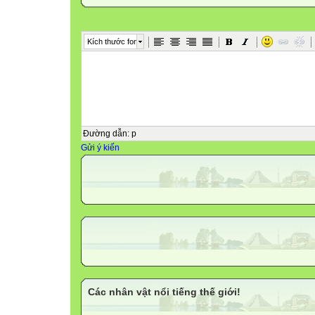
Kích thước font
Đường dẫn
:
p
Gửi ý kiến
Các nhân vật nổi tiếng thế giới!