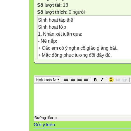
Số lượt tải:
13
Số lượt thích:
0 người
Sinh hoạt tập thể
Sinh hoạt lớp
1. Nhận xét tuần qua:
- Nề nếp:
+ Các em có ý nghe cô giáo giảng bài...
+ Mặc đồng phục tương đối đầy đủ.
+ Các em có ý thức đi học chuyên cần
- Học tập:
+ Nhiều em đã học tiến bộ , tuy nhiên vẫn cò
Kích thước font
Phương, Hiệp c, Huy.
+ Các em học sinh yếu đã đi ôn luyện thêm 1 
- VSCN và VS lớp học :
+Một vài emvệ sinh chưa sạch sẽ:Vương, V
+ Cán bộ lớp kiểm tra VS CN tốt, vệ sinh lớp
- TDVS: Các em đã có ý thức xếp hàng tập th
Đường dẫn
:
p
Gửi ý kiến
2. Kế hoạch tuần tới .