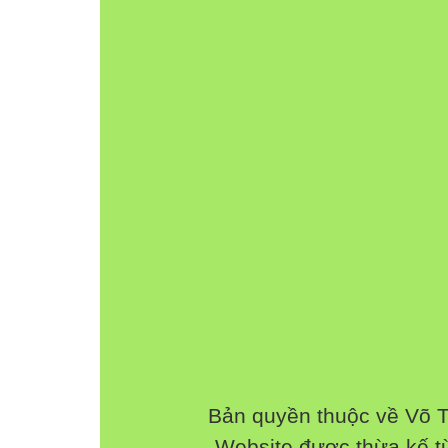
- GV giới thiệu 7 chủ điểm của sách Tiếng Việ
- Mở đầu chủ điểm bốn mùa là bài tập đọc 
2. Luyện đọc đúng: (33’)
- GV đọc toàn bài -> HS đọc thầm.
- HS chia đoạn.
a. Đoạn 1:
- Đọc đúng:
+ Câu 1 : nàng tiên.
+ Lời Xuân : sung sướng.
+ Lời Đông : học trò.
+ Lời Hạ : trăng rằm rước đèn.
+ Lời Thu : bếp lửa, nhà sàn.
- Từ ngữ: đâm chồi nảy lộc, đơm, bập bùng.
- Hướng dẫn đọc: phân biệt giọng kể với giọ
sau các dầu câu. Lên giọng cuối câu hỏi.
- GV đọc đoạn -> HS đọc -> HS nhận xét, GV
b. Đoạn 2:
Bản quyền thuộc về Võ 
- Đọc đúng:
Website được thừa kế 