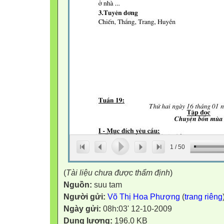
1
/
50
(
Tài liệu chưa được thẩm định
)
Nguồn:
suu tam
Người gửi:
Võ Thị Hoa Phượng
(
trang riêng
Ngày gửi:
08h:03' 12-10-2009
Dung lượng:
196.0 KB