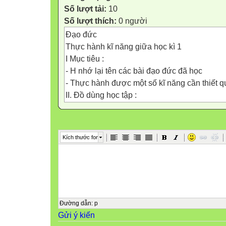
Số lượt tải:
10
Số lượt thích:
0 người
Đạo đức
Thực hành kĩ năng giữa học kì 1
I Mục tiêu :
- H nhớ lại tên các bài đạo đức đã học
- Thực hành được một số kĩ năng cần thiết q
II. Đồ dùng học tập :
III. Các hoạt động dạy học:
Kiểm tra: Em hãy kể tên các bài đạo đức mà
Dạy học bài mới.
Kích thước font
a. Hoạt động 1:G kể tên các bài đã họcvà đưa
đạo đức :
* Gọn gàng sạch sẽ em cần nhớ điều gì ?
+ Đầu tóc , quần áo phải luôn luôn gọn gàng
+ Phải cắt móng tay móng chân thường xuyê
Gọn gàng sạch sẽ có tác dụng gì?
Đường dẫn
:
p
Gửi ý kiến
* Bài giữ gìn sách vở đồ dùng học tập em cầ