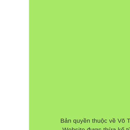
chung trong một mái nhà. Đó là gia đình.
2.Hoạt động 2. (10`) Vẽ tranh, trao đổi theo c
- Mục tiêu. H tự vẽ tranh về gia đình mình.
- Tiến hành.
+Cho H mở vở BT/10. Vẽ về gia đình mình.
+H tự kể về gia đình mình (Làm việc theo cặp
+Cho 2- 4 đôi kể trước lớp.
( Gia đình là tổ ấm của em. Bố mẹ ông bà, a
Bản quyền thuộc về Võ 
Website được thừa kế 