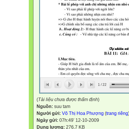
1
/
22
(
Tài liệu chưa được thẩm định
)
Nguồn:
suu tam
Người gửi:
Võ Thị Hoa Phượng
(
trang riêng
Ngày gửi:
07h:49' 12-10-2009
Dung lượng:
276.7 KB