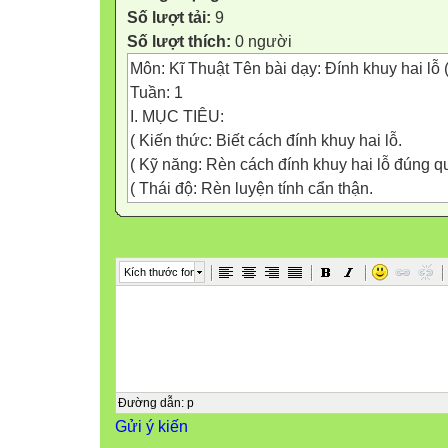
Số lượt tải:
9
Số lượt thích:
0 người
Môn: Kĩ Thuật Tên bài dạy: Đính khuy hai lỗ (t
Tuần: 1
I. MỤC TIÊU:
( Kiến thức: Biết cách đính khuy hai lỗ.
( Kỹ năng: Rèn cách đính khuy hai lỗ đúng q
( Thái độ: Rèn luyện tính cẩn thận.
II. ĐỒ DÙNG DẠY HỌC:
( Giáo viên: Mẫu đính khuy hai lỗ
Chỉ phen và vải sợi: 2 đến 3 chiếc khuy 2 lỗ.
Kích thước font
( Học sinh: Vải kích thước 20 x 30cm.
Chỉ khâu.
III. CÁC HOẠT ĐỘNG DẠY HỌC CHỦ YẾU:
1. Khởi động (Ổn định tổ chức )
2. Kiểm tra bài cũ:
- Kiểm tra đồ dùng học sinh
Đường dẫn
:
p
Gửi ý kiến
3. Bài mới: