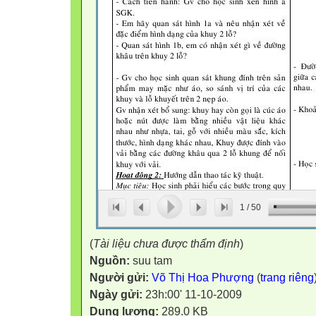
1
/
50
(
Tài liệu chưa được thẩm định
)
Nguồn:
suu tam
Người gửi:
Võ Thị Hoa Phượng
(
trang riêng
Ngày gửi:
23h:00' 11-10-2009
Dung lượng:
289.0 KB