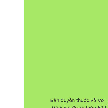
- Đường chỉ đính khuy, khoảng cách giữa cá
đều nhau.
- Khoảng cách đều nhau.
- Học sinh lắng nghe.
Bản quyền thuộc về Võ 
Website được thừa kế 