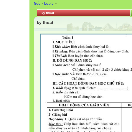
Gốc
>
Lớp 5
>
ky thuat
ky thuat