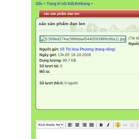
Gốc
>
Trang trí nội thất,thờitrang
>
các sản phẩm đan len
các sản phẩm đan len
(
Tài l
Nguồ
Người gửi:
Võ Thị Hoa Phượng
(
trang riêng
)
Ngày gửi:
13h:05' 18-10-2009
Dung lượng:
99.7 KB
Số lượt tải:
0
Mô tả:
Số lượt thích:
0 người
Kích thước font