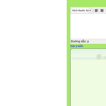
Kích thước font
Đường dẫn
:
p
Gửi ý kiến