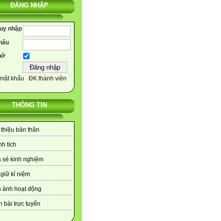
ĐĂNG NHẬP
ruy nhập
hẩu
hớ
mật khẩu
ĐK thành viên
THÔNG TIN
 thiệu bản thân
h tích
 sẻ kinh nghiệm
giữ kỉ niệm
 ảnh hoạt động
 bài trực tuyến