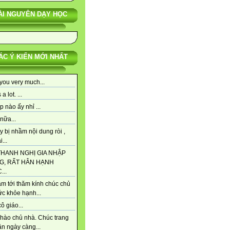
ÀI NGUYÊN DẠY HỌC
ÁC Ý KIẾN MỚI NHẤT
you very much...
a lot. ...
p nào ấy nhỉ ...
nữa...
y bị nhầm nội dung ròi ,
...
THANH NGHỊ GIA NHẬP
G, RẤT HÂN HẠNH
..
m tới thăm kính chúc chủ
ức khỏe hạnh...
ô giáo...
hào chủ nhà. Chúc trang
n ngày càng...