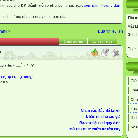
 của mình.
nhấn vào chữ
ĐK thành viên
ở phía bên phải, hoặc
xem phim hướng dẫn
ị có thể đăng nhập ở ngay phía bên phải.
Tên t
Mật k
trang
>
Đưa tư liệu lên
Ghi n
Cùng tác giả
Lịch sử tải về
Quên 
en
chưa được thẩm định
)
Phượng
(
trang riêng
)
Giới
-2009
Thàn
Chia
Lưu 
Nhấn vào đây để tải về
Nhắn tin cho tác giả
Hình
Báo tư liệu sai quy định
Soạn
Mở thư mục chứa tư liệu này