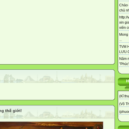
Chào 
chủ nh
http:/
xin gi
viên c
Mong 
...
TVM 
LƯU C
Năm m
"Phúc"
H
(Kĩ th
(Võ T
ng thế giới!
(phuo