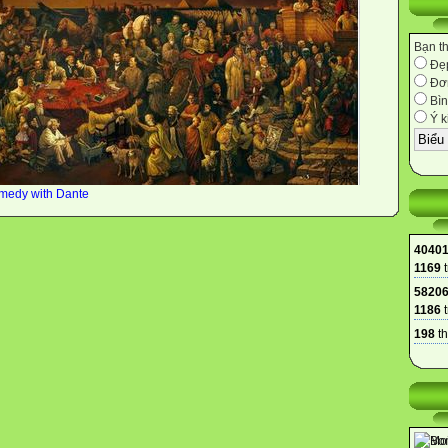
Bạn t
Đẹ
Đơn
Bìn
Ý k
omedy with Dante
4040
1169
t
5820
1186
t
198
th