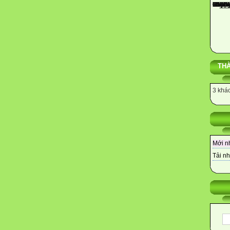
THÀ
3 khác
Mới n
Tải nh