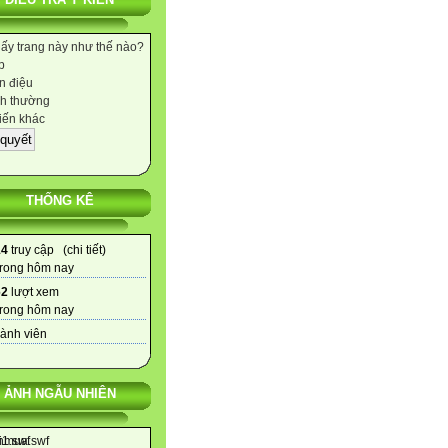
hấy trang này như thế nào?
p
 điệu
h thường
iến khác
THỐNG KÊ
14
truy cập (
chi tiết
)
rong hôm nay
62
lượt xem
rong hôm nay
ành viên
ẢNH NGẪU NHIÊN