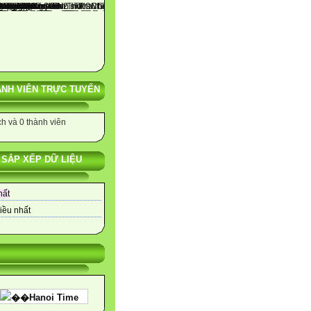
NH VIÊN TRỰC TUYẾN
h và 0 thành viên
SẮP XẾP DỮ LIỆU
hất
iều nhất
��Hanoi Time