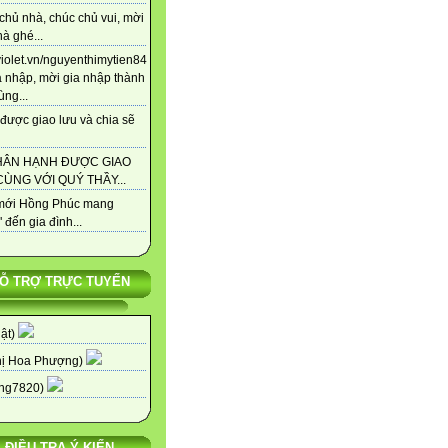
chủ nhà, chúc chủ vui, mời
à ghé...
/violet.vn/nguyenthimytien84
a nhập, mời gia nhập thành
ùng...
được giao lưu và chia sẽ
HÂN HẠNH ĐƯỢC GIAO
ÙNG VỚI QUÝ THẦY...
ới Hồng Phúc mang
 đến gia đình...
Ỗ TRỢ TRỰC TUYẾN
uật)
hị Hoa Phượng)
ng7820)
ĐIỀU TRA Ý KIẾN