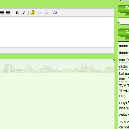
T
C
thank 
thanks 
của lớ
nhầm 
bài nà
các bài
TVM 
TRAN
ĐƯỢC.
HuyTâ
nhà s
chào c
TVM c
cá nhâ