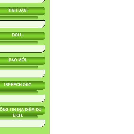
TÌNH BẠN!
DOLL!
BÁO MỚI.
ISPEECH.ORG
ÔNG TIN ĐỊA ĐIỂM DU
LỊCH.