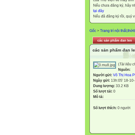
của Thư viện về máy tính
Nếu chưa đăng ký, hãy 
tại đây
Nếu đã đăng ký rồi, quý v
Gốc
>
Trang trí nội thất,thời
các sản phẩm đan len
các sản phẩm đan l
(
Tài liệu 
Nguồn:
Người gửi:
Võ Thị Hoa 
Ngày gửi:
13h:05' 18-10
Dung lượng:
33.2 KB
Số lượt tải:
0
Mô tả:
Số lượt thích:
0 người