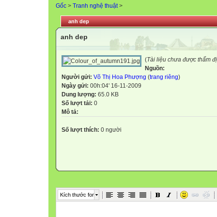
Gốc
>
Tranh nghệ thuật
>
anh dep
anh dep
(
Tài liệu chưa được thẩm đ
Nguồn:
Người gửi:
Võ Thị Hoa Phượng
(
trang riêng
)
Ngày gửi:
00h:04' 16-11-2009
Dung lượng:
65.0 KB
Số lượt tải:
0
Mô tả:
Số lượt thích:
0 người
Kích thước font