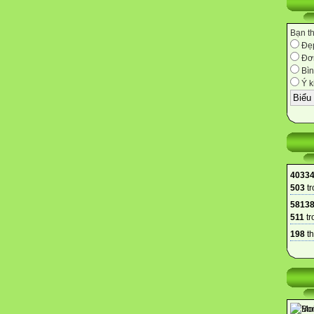
Bạn t
Đẹ
Đơn
Bìn
Ý k
4033
503
tr
5813
511
tr
198
th