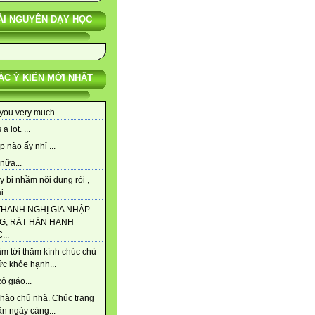
ÀI NGUYÊN DẠY HỌC
ÁC Ý KIẾN MỚI NHẤT
you very much...
a lot. ...
p nào ấy nhỉ ...
nữa...
y bị nhầm nội dung ròi ,
...
THANH NGHỊ GIA NHẬP
G, RẤT HÂN HẠNH
..
m tới thăm kính chúc chủ
ức khỏe hạnh...
ô giáo...
hào chủ nhà. Chúc trang
n ngày càng...