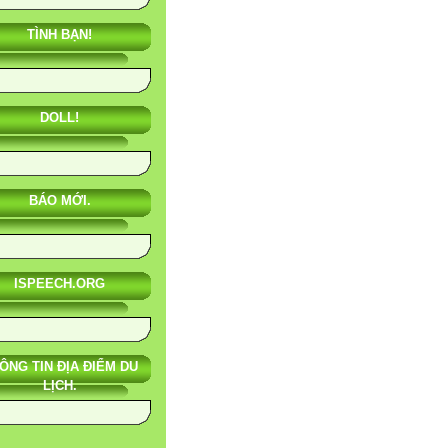
TÌNH BẠN!
DOLL!
BÁO MỚI.
ISPEECH.ORG
ÔNG TIN ĐỊA ĐIỂM DU
LỊCH.