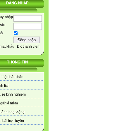
ĐĂNG NHẬP
ruy nhập
hẩu
hớ
mật khẩu
ĐK thành viên
THÔNG TIN
 thiệu bản thân
h tích
 sẻ kinh nghiệm
giữ kỉ niệm
 ảnh hoạt động
 bài trực tuyến