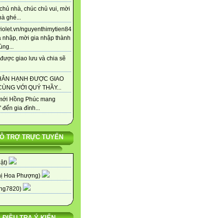
chủ nhà, chúc chủ vui, mời
à ghé...
/violet.vn/nguyenthimytien84
a nhập, mời gia nhập thành
ùng...
được giao lưu và chia sẽ
HÂN HẠNH ĐƯỢC GIAO
ÙNG VỚI QUÝ THẦY...
ới Hồng Phúc mang
 đến gia đình...
Ỗ TRỢ TRỰC TUYẾN
uật)
hị Hoa Phượng)
ng7820)
ĐIỀU TRA Ý KIẾN