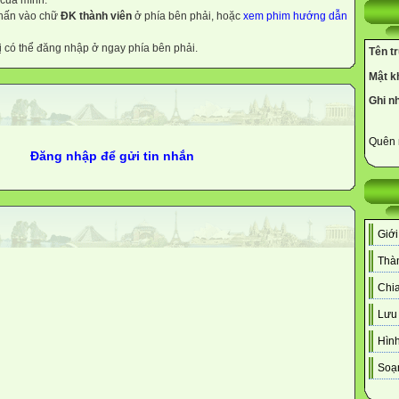
 của mình.
nhấn vào chữ
ĐK thành viên
ở phía bên phải, hoặc
xem phim hướng dẫn
ị có thể đăng nhập ở ngay phía bên phải.
Tên t
Mật k
Ghi n
Quên 
Đăng nhập để gửi tin nhắn
Giới
Thàn
Chia
Lưu 
Hình
Soạn