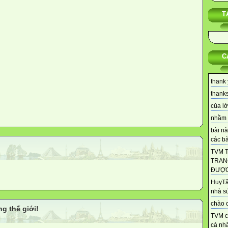
T
C
thank 
thanks 
của lớ
nhầm 
bài nà
các bài
TVM 
TRAN
ĐƯỢC.
HuyTâ
nhà s
chào c
ng thế giới!
TVM c
cá nhâ