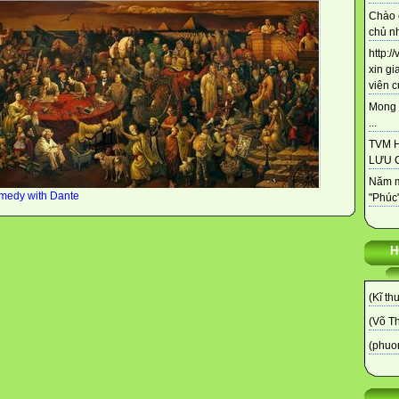
Chào 
chủ nh
http:/
xin gi
viên c
Mong 
...
TVM 
LƯU C
Năm m
omedy with Dante
"Phúc"
H
(Kĩ th
(Võ T
(phuo