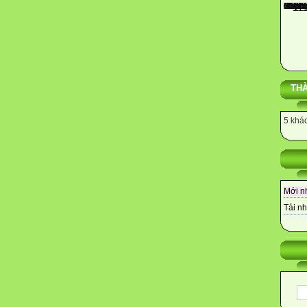
THÀ
5 khác
Mới n
Tải nh