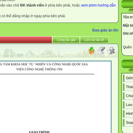
 của mình.
nhấn vào chữ
ĐK thành viên
ở phía bên phải, hoặc
xem phim hướng dẫn
ị có thể đăng nhập ở ngay phía bên phải.
Tên t
Mật k
Đưa giáo án lên
Ghi n
Cùng tác giả
Lịch sử tải về
Quên 
Giới
Thàn
Chia
Lưu 
Hình
Soạn