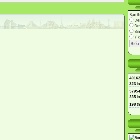
Bạn t
Đẹ
Đơn
Bìn
Ý k
4016
323
tr
5795
335
tr
198
th