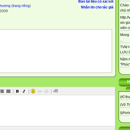
Báo tài liệu có sai sót
Chào 
Phượng
(
trang riêng
)
Nhắn tin cho tác giả
chủ nh
-2009
http:/
xin gi
viên c
Mong 
...
TVM 
LƯU C
Năm m
"Phúc"
H
(Kĩ th
(Võ T
(phuo