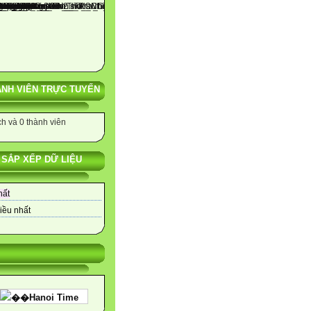
NH VIÊN TRỰC TUYẾN
h và 0 thành viên
SẮP XẾP DỮ LIỆU
hất
iều nhất
��Hanoi Time