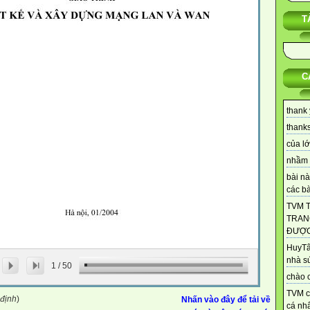
T
C
thank 
thanks 
của lớ
nhầm 
bài nà
các bài
TVM 
TRAN
ĐƯỢC.
HuyTâ
nhà s
1
/
50
chào c
TVM c
 định
)
Nhấn vào đây để tải về
cá nhâ