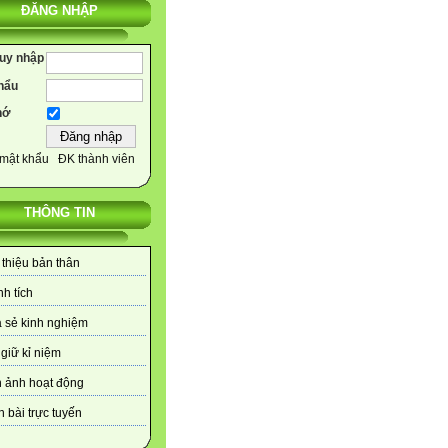
ĐĂNG NHẬP
ruy nhập
hẩu
hớ
mật khẩu
ĐK thành viên
THÔNG TIN
 thiệu bản thân
h tích
 sẻ kinh nghiệm
giữ kỉ niệm
 ảnh hoạt động
 bài trực tuyến