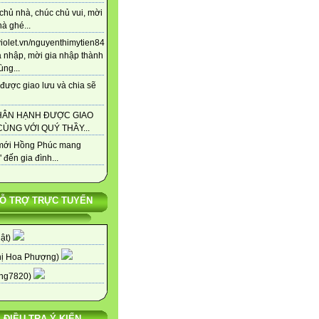
chủ nhà, chúc chủ vui, mời
à ghé...
/violet.vn/nguyenthimytien84
a nhập, mời gia nhập thành
ùng...
được giao lưu và chia sẽ
HÂN HẠNH ĐƯỢC GIAO
ÙNG VỚI QUÝ THẦY...
ới Hồng Phúc mang
 đến gia đình...
Ỗ TRỢ TRỰC TUYẾN
uật)
hị Hoa Phượng)
ng7820)
ĐIỀU TRA Ý KIẾN