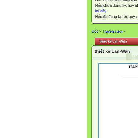
của Thư viện về máy tính
Nếu chưa đăng ký, hãy 
tại đây
Nếu đã đăng ký rồi, quý v
Gốc
>
Truyện cười
>
thiết kế Lan-Wan
thiết kế Lan-Wan