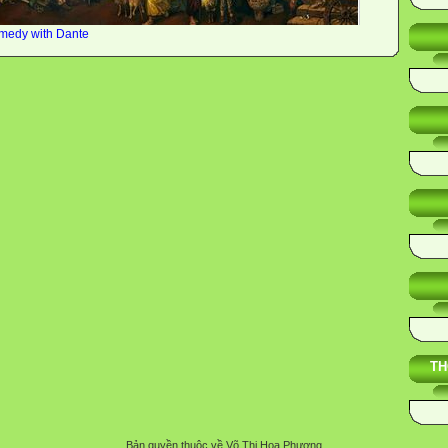
omedy with Dante
TH
Bản quyền thuộc về Võ Thị Hoa Phượng