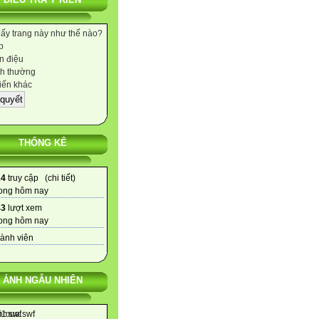
hấy trang này như thế nào?
p
 điệu
h thường
iến khác
THỐNG KÊ
24
truy cập (
chi tiết
)
ong hôm nay
43
lượt xem
ong hôm nay
ành viên
ẢNH NGẪU NHIÊN