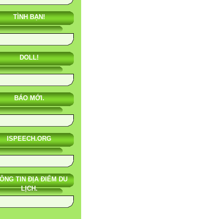
TÌNH BẠN!
DOLL!
BÁO MỚI.
ISPEECH.ORG
ÔNG TIN ĐỊA ĐIỂM DU
LỊCH.