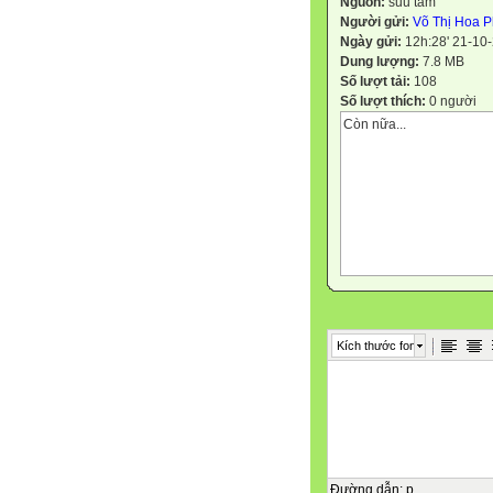
Nguồn:
suu tam
Người gửi:
Võ Thị Hoa 
Ngày gửi:
12h:28' 21-10
Dung lượng:
7.8 MB
Số lượt tải:
108
Số lượt thích:
0 người
Còn nữa...
Kích thước font
Đường dẫn
:
p