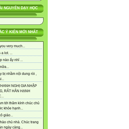
ÀI NGUYÊN DẠY HỌC
ÁC Ý KIẾN MỚI NHẤT
you very much...
a lot. ...
p nào ấy nhỉ ...
nữa...
y bị nhầm nội dung ròi ,
...
THANH NGHỊ GIA NHẬP
G, RẤT HÂN HẠNH
..
m tới thăm kính chúc chủ
ức khỏe hạnh...
ô giáo...
hào chủ nhà. Chúc trang
n ngày càng...