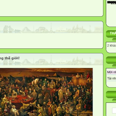
THÀ
2 khác
ng thế giới!
Mới n
Tải nh