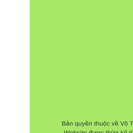
7’
5’
Bản quyền thuộc về Võ 
Website được thừa kế 