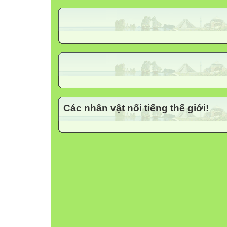
Hoạt động của thầy
Hoạt động của trò


13’
Các nhân vật nổi tiếng thế giới!