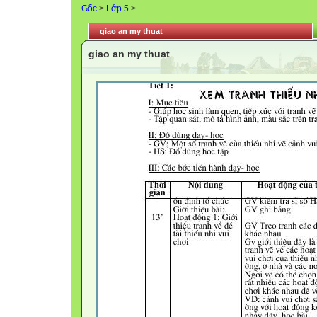
Gốc
>
Lớp 5
>
giao an my thuat
giao an my thuat