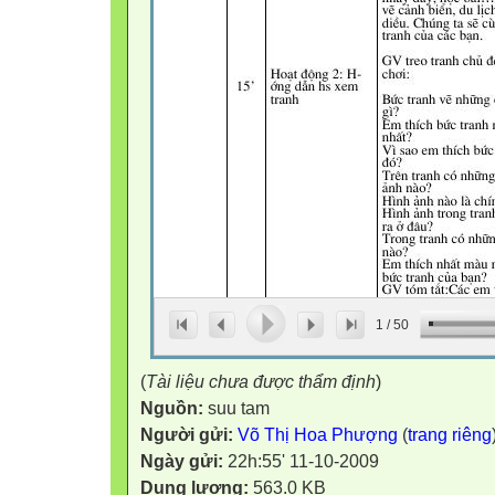
1
/
50
(
Tài liệu chưa được thẩm định
)
Nguồn:
suu tam
Người gửi:
Võ Thị Hoa Phượng
(
trang riêng
Ngày gửi:
22h:55' 11-10-2009
Dung lượng:
563.0 KB