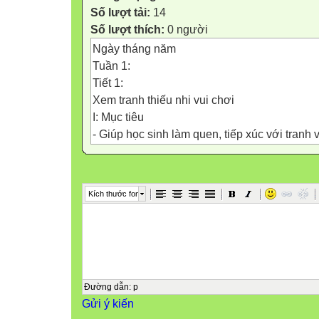
Số lượt tải:
14
Số lượt thích:
0 người
Ngày tháng năm
Tuần 1:
Tiết 1:
Xem tranh thiếu nhi vui chơi
I: Mục tiêu
- Giúp học sinh làm quen, tiếp xúc với tranh 
- Tập quan sát, mô tả hình ảnh, màu sắc trên
II: Đồ dùng dạy- học
Kích thước font
- GV; Một số tranh vẽ của thiếu nhi vẽ cảnh v
- HS: Đồ dùng học tập
III: Các bước tiến hành dạy- học
Thời gian
Đường dẫn
:
p
Gửi ý kiến
Nội dung