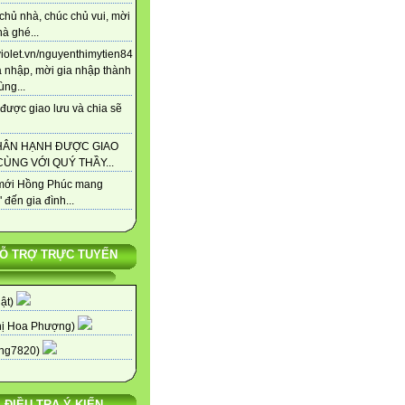
chủ nhà, chúc chủ vui, mời
à ghé...
/violet.vn/nguyenthimytien84
a nhập, mời gia nhập thành
ùng...
được giao lưu và chia sẽ
HÂN HẠNH ĐƯỢC GIAO
ÙNG VỚI QUÝ THẦY...
ới Hồng Phúc mang
 đến gia đình...
Ỗ TRỢ TRỰC TUYẾN
uật)
hị Hoa Phượng)
ng7820)
ĐIỀU TRA Ý KIẾN