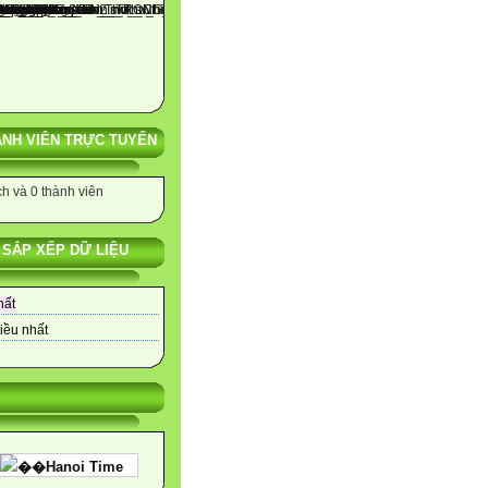
NH VIÊN TRỰC TUYẾN
h và 0 thành viên
SẮP XẾP DỮ LIỆU
hất
iều nhất
��Hanoi Time