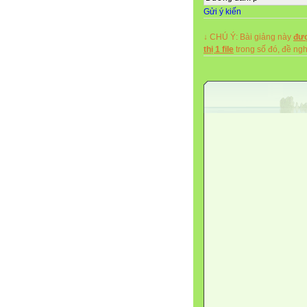
YTHH làm tích lũy thêm n
Gửi ý kiến
sinh. Ngoài ra các YTHH 
nhiều đức tính và phẩm ch
↓ CHÚ Ý: Bài giảng này
đượ
xác, … Nhờ đó mà học sin
thị 1 file
trong số đó, đề n
môn toán ở bậc trung học
quanh.
Với mục đích quan trọng 
kiến thức này. Đặc biệt 
mục đích vừa thực hiện 
II. Những biện pháp đã t
Nội dung các YTHH trong
- Nhận biết các góc : góc
- Nhận biết hai đường t
- Biết vẽ hai đường thẳ
- Nhận biết hình bình hàn
diện tích của mỗi hình.
So với các lớp 1,2,3 thì
dạy thì chủ yếu vẫn là th
… hình ) để giúp học sin
hình học. Nắm được đặc đ
trong tất cả các tiết giả
1. Giảng dạy về góc :
Ở lớp 3, học sinh đã đượ
nhận biết góc đó như là 
góc tạo bởi kim đồng hồ, 