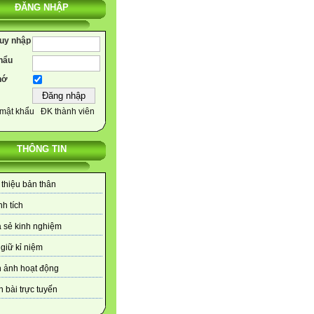
ĐĂNG NHẬP
ruy nhập
hẩu
hớ
mật khẩu
ĐK thành viên
THÔNG TIN
 thiệu bản thân
h tích
 sẻ kinh nghiệm
giữ kỉ niệm
 ảnh hoạt động
 bài trực tuyến