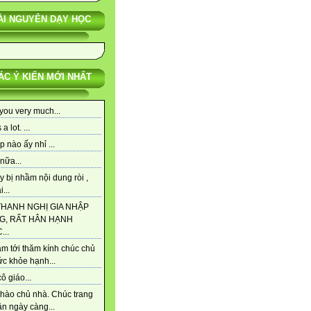
ÀI NGUYÊN DẠY HỌC
ÁC Ý KIẾN MỚI NHẤT
you very much...
a lot. ...
p nào ấy nhỉ ...
nữa...
y bị nhầm nội dung ròi ,
...
THANH NGHỊ GIA NHẬP
G, RẤT HÂN HẠNH
..
m tới thăm kính chúc chủ
ức khỏe hạnh...
ô giáo...
hào chủ nhà. Chúc trang
n ngày càng...