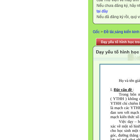
của Thư viện về máy tính
Nếu chưa đăng ký, hãy 
tại đây
Nếu đã đăng ký rồi, quý v
Gốc
>
Đề tài,sáng kiến kin
Dạy yếu tố hình học tr
Dạy yếu tố hình học