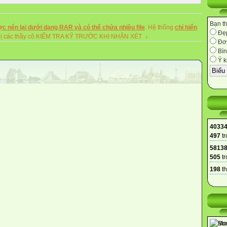
hững hiểu biết cần thiết cho đời sống sinh hoạt và học tập của học
giúp học sinh phát triển được nhiều năng lực trí tuệ ; rèn luyện được
ất tốt như : cẩn thận, cần cù, chu đáo, khéo léo, ưa thích sự chính
Bạn t
c nén lại dưới dạng RAR và có thể chứa nhiều file
. Hệ thống
chỉ hiển
h có thêm tiền đề để học các môn học khác ở tiểu học, để học tiếp
Đẹ
ghị các thầy cô KIỂM TRA KỸ TRƯỚC KHI NHẬN XÉT ↓
 cơ sở và thích ứng tốt hơn với môi trường tự nhiên và xã hội xung
Đơn
Bìn
trên, tôi thiết nghĩ bản thân mình cần có sự nhìn nhận mới về mạch
Ý k
là cần có một phương pháp dạy học thích hợp sao cho vừa đạt được
đúng tinh thần của việc đổi mới phương pháp dạy học.
hực hiện :
 chương trình Toán 4 bao gồm :
 nhọn, góc tù, góc bẹt.
hẳng vuông góc với nhau
ng vuông góc, hai đường thẳng song song, đường cao của một tam giác.
4033
h, hình thoi, một số đặc điểm của mỗi hình ; biết cách tính chu vi và
497
tr
5813
 số tiết về các YTHH ở lớp 4 tăng lên nhiều. Song về phương pháp giảng
505
tr
ông qua các hoạt động thực hành hình học ( đo, vẽ, cắt, ghép, gấp, xếp
h nắm được một số tính chất đơn giản của các hình và các quan hệ
198
th
iểm này, tôi đã cố gắng tổ chức các hoạt động thực hành là chủ yếu
ng dạy về các YTHH. Cụ thể :
c làm quen về góc ( góc vuông, góc không vuông ) với cách nhận biết
nhận dạng một hình ( góc gồm đỉnh và hai cạnh, có hình ảnh như là
hai cái râu của ăng ten ti vi... ). Đến lớp 4, góc đđược nhận biết cụ thể