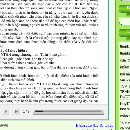
T
C
thank 
thanks 
của lớ
nhầm 
bài nà
các bài
TVM 
TRAN
ĐƯỢC.
HuyTâ
nhà s
1
/
9
chào c
TVM c
 định
)
Nhấn vào đây để tải về
cá nhâ