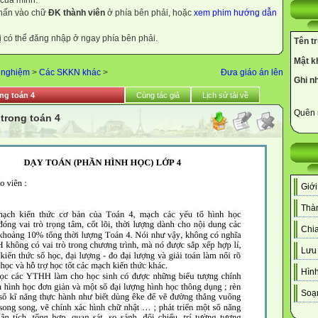
 của mình.
nhấn vào chữ
ĐK thành viên
ở phía bên phải, hoặc
xem phim hướng dẫn
ị có thể đăng nhập ở ngay phía bên phải.
Tên t
Mật k
h nghiệm
>
Các SKKN khác
>
Đưa giáo án lên
Ghi n
ong toán 4
Cùng tác giả
Lịch sử tải về
Quên 
 trong toán 4
Giới
Thàn
Chia
Lưu 
Hình
Soạn