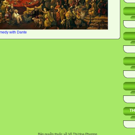
omedy with Dante
TH
Bản quyền thuộc về Võ Thị Hoa Phượng