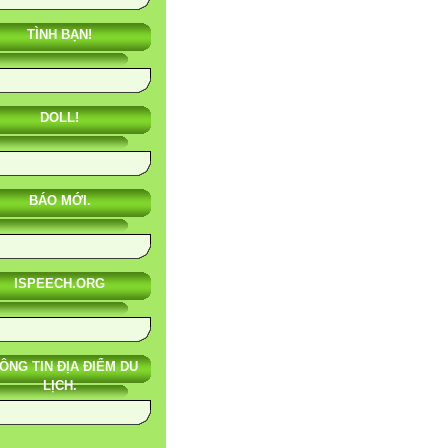
TÌNH BẠN!
DOLL!
BÁO MỚI.
ISPEECH.ORG
ÔNG TIN ĐỊA ĐIỂM DU
LỊCH.