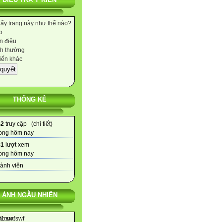
hấy trang này như thế nào?
p
 điệu
h thường
iến khác
THỐNG KÊ
42
truy cập (
chi tiết
)
ong hôm nay
81
lượt xem
ong hôm nay
ành viên
ẢNH NGẪU NHIÊN