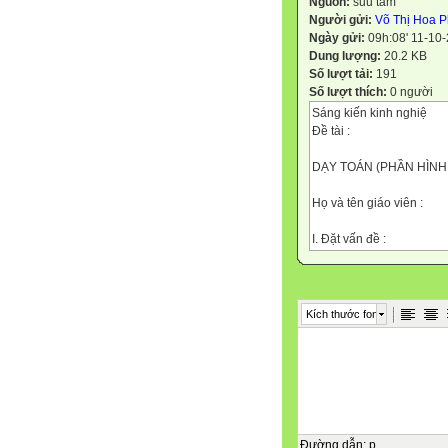
Nguồn:
suu tam
Người gửi:
Võ Thị Hoa 
Ngày gửi:
09h:08' 11-10
Dung lượng:
20.2 KB
Số lượt tải:
191
Số lượt thích:
0 người
Sáng kiến kinh nghiệ
Đề tài :
DẠY TOÁN (PHẦN HÌNH
Họ và tên giáo viên :
I. Đặt vấn đề :
Trong bốn mạch kiến thứ
vai trò trọng tâm, cốt l
thời lượng Toán 4. Nói n
chương trình, mà nó được
Kích thước font
đại lượng và giải toán là
khác.
Việc dạy – học các YTHH
hình hình học đơn giản v
năng thực hành như biết
chính xác hình chữ nhật …
so sánh, đối chiếu, trí 
Đường dẫn
:
p