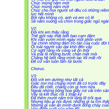
Chúc mừng năm mới
Chúc mừng năm mới
Chúc cho mọi người sẽ đều có những niềm 
lực hết mình
Bởi nếu không có, anh và em có lẽ
Sẽ nằm xuống và chìm trong giấc ngủ ngàn
V2:
Đôi khi em thấy rằng
Thế giới này thật biết bao cam đảm
Khi vẫn vươn mình ngày một phồn vinh
Tại chính những đám tro tàn của cuộc đời 
Ôi loài người sao dại khờ đến vậy
Cứ nghĩ rằng rồi cũng sẽ ổn thôi
Và mãi lê những bước chân mệt mỏi
Chẳng hề biết rằng mình lạc lối mất rồi
Để cứ vẫn luôn lầm lũi bước
Chorus.
V3:
Đối với em dường như tất cả
Giấc mơ mà chúng mình đã có trước đây
Đều đã chết, chẳng còn gì hơn nữa
Ngoài những bông hoa giấy rơi vãi trên sà
Vậy là kết thúc rồi 1 thập kỷ
Đã thêm mười năm trời lặng lẽ trôi qua
Nhưng liệu ai nói được những gì ta tìm thấ
Những gì vẫn ẩn mình dưới dòng chảy của 
Vào điểm cuối của năm 89.