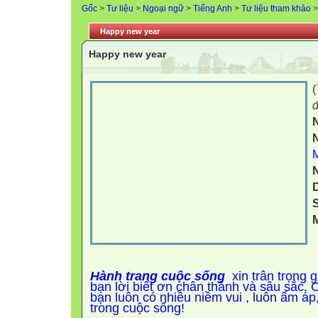
Gốc
>
Tư liệu
>
Ngoại ngữ
>
Tiếng Anh
>
Tư liệu tham khảo
>
Happy new year
Happy new year
(
đ
S
M
Hành trang cuộc sống
xin trân trọng 
bạn lời biết ơn chân thành và sâu sắc. 
bạn luôn có nhiều niềm vui , luôn ấm áp
trong cuộc sống!