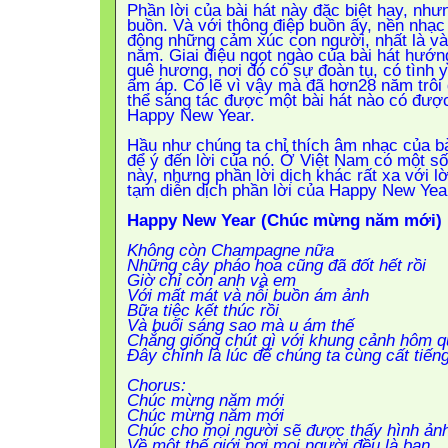
Phần lời của bài hát này đặc biệt hay, như
buồn. Và với thông điệp buồn ấy, nền nhạc
động những cảm xúc con người, nhất là v
năm. Giai điệu ngọt ngào của bài hát hướng
quê hương, nơi đó có sự đoàn tụ, có tình
ấm áp. Có lẽ vì vậy mà đã hơn28 năm trôi 
thể sáng tác được một bài hát nào có đượ
Happy New Year.
Hầu như chúng ta chỉ thích âm nhạc của b
để ý đến lời của nó. Ở Việt Nam có một số
này, nhưng phần lời dịch khác rất xa với lờ
tạm diễn dịch phần lời của Happy New Year
Happy New Year (Chúc mừng năm mới)
Không còn Champagne nữa
Những cây pháo hoa cũng đã đốt hết rồi
Giờ chỉ còn anh và em
Với mất mát và nỗi buồn ám ảnh
Bữa tiệc kết thúc rồi
Và buổi sáng sao mà u ám thế
Chẳng giống chút gì với khung cảnh hôm q
Đây chính là lúc để chúng ta cùng cất tiếng
Chorus:
Chúc mừng năm mới
Chúc mừng năm mới
Chúc cho mọi người sẽ được thấy hình ản
Về một thế giới nơi mọi người đều là bạn