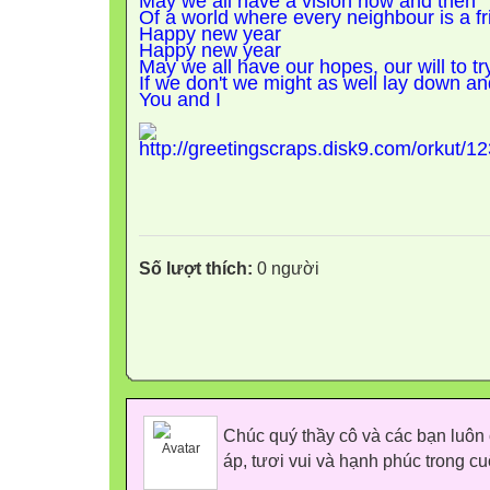
May we all have a vision now and then
Of a world where every neighbour is a f
Happy new year
Happy new year
May we all have our hopes, our will to t
If we don't we might as well lay down a
You and I
Số lượt thích:
0 người
Chúc quý thầy cô và các bạn luôn 
áp, tươi vui và hạnh phúc trong c