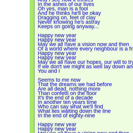
In the ashes of our lives
Oh yes, man is a fool
And he thinks he'll be okay
Dragging on, feet of clay
Never knowing he's astray
Keeps on going anyway...
Happy new year
Happy new year
May we all have a vision now and then
Of a world where every neighbour is a f
Happy new year
Happy new year
May we all have our hopes, our will to t
If we don't we might as well lay down a
You and I
Seems to me now
That the dreams we had before
Are all dead, nothing more
Than confetti on the floor
It's the end of a decade
In another ten years time
Who can say what we'll find
What lies waiting down the line
In the end of eighty-nine
Happy new year
Happy new year