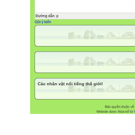
Đường dẫn
:
p
Gửi ý kiến
Các nhân vật nổi tiếng thế giới!
Bản quyền thuộc về
Website được thừa kế từ