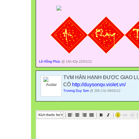
Lê Hồng Phúc
@ 14h:42p 22/01/12
TVM HÂN HẠNH ĐƯỢC GIAO L
CÔ
http://duysonqv.violet.vn/
Trương Duy Sơn
@ 20h:17p 08/02/12
Kích thước font