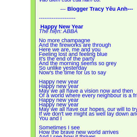
---
Blogger Tracy Yêu Anh---
--------------------
Happy New Year
Thể hiện: ABBA
No more champagne
And the fireworks are through
Here we are, me and you
Feeling lost and feeling blue
It's the end of the party
And the morning seems so grey
So unlike yesterday
Now's the time for us to say
Happy new year
Happy new year
May we all have a vision now and then
Of a world where every neighbour is a f
Happy new year
Happy new year
May we all have our hopes, our will to t
If we don't we might as well lay down a
You and I
Sometimes I see
How the brave new world arrives
And I see how it thrives