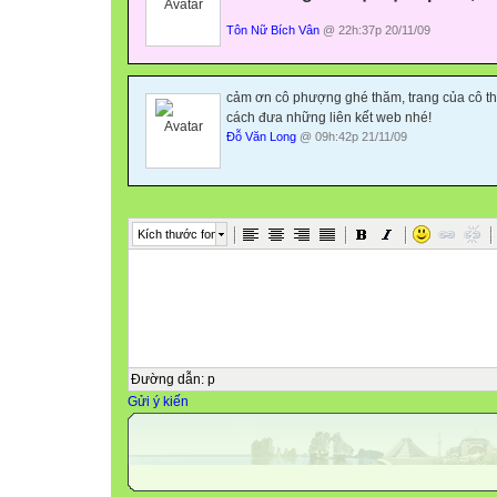
Tôn Nữ Bích Vân
@ 22h:37p 20/11/09
cảm ơn cô phượng ghé thăm, trang của cô t
cách đưa những liên kết web nhé!
Đỗ Văn Long
@ 09h:42p 21/11/09
Kích thước font
Đường dẫn
:
p
Gửi ý kiến