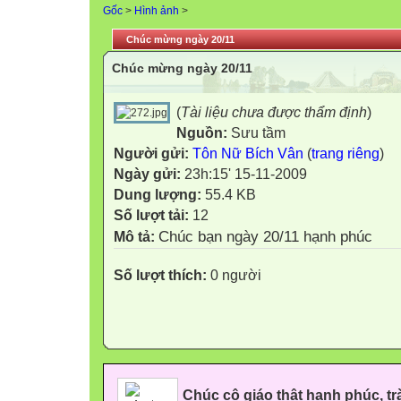
Gốc
>
Hình ảnh
>
Chúc mừng ngày 20/11
Chúc mừng ngày 20/11
(
Tài liệu chưa được thẩm định
)
Nguồn:
Sưu tầm
Người gửi:
Tôn Nữ Bích Vân
(
trang riêng
)
Ngày gửi:
23h:15' 15-11-2009
Dung lượng:
55.4 KB
Số lượt tải:
12
Chúc bạn ngày 20/11 hạnh phúc
Mô tả:
Số lượt thích:
0 người
Chúc cô giáo thật hạnh phúc, tr