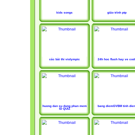
kids songs
giáo trình ptp
các bài thi violympic
24h hoc flash hay ve cod
huong dan su dung phan mem
bang diemGVBM tinh die
ID QUIZ