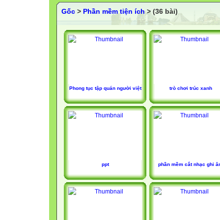
Gốc
>
Phần mềm tiện ích
> (36 bài)
Phong tục tập quán người việt
trò chơi trúc xanh
ppt
phần mềm cắt nhạc ghi 