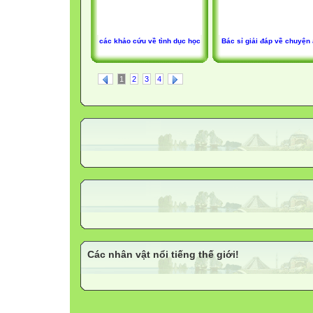
các khảo cứu về tình dục học
Bác sỉ giải đáp về chuyện
1
2
3
4
Các nhân vật nổi tiếng thế giới!