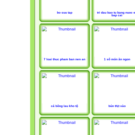
bo suu tap
tri dau bao tu bang nuoc 
bap cai
7 loai thuc pham ban nen an
1 số món ăn ngon
cá bông lau kho tộ
bún thịt xào