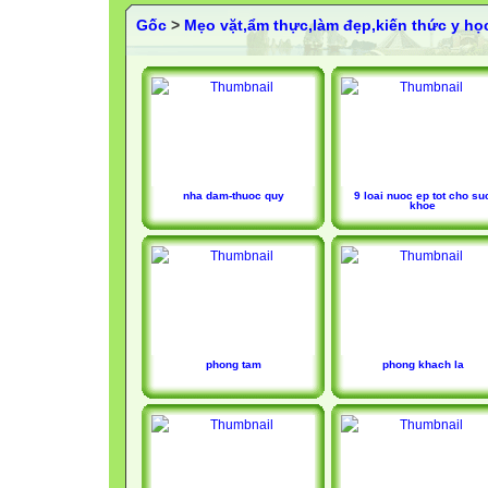
Gốc
>
Mẹo vặt,ẩm thực,làm đẹp,kiến thức y họ
nha dam-thuoc quy
9 loai nuoc ep tot cho su
khoe
phong tam
phong khach la