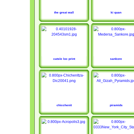
the great wall
ki quan
catsle loc print
sankore
chicchenit
piramids