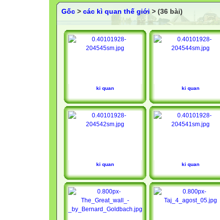
Gốc
>
các kì quan thế giới
> (36 bài)
ki quan
ki quan
ki quan
ki quan